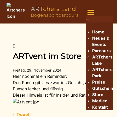
ART
chers Land
Bogensportparcours
Home
Neues &
Events
Parcours
ARTvent im Store
ARTchers
Lake
ARTchers
Freitag, 29. November 2024
Park
Hier nochmal ein Reminder:
Preise
Den Punch gibt es zwar ins Gesicht, aber als
Gutschein
Punsch lecker und flüssig.
Store
Dieser Hinweis ist für Insider und Ratefüchse.
Medien
Kontakt
Tweet