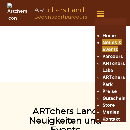
ART
chers Land
Bogensportparcours
Home
Neues &
Events
Parcours
ARTchers
Lake
ARTchers
Park
Preise
Gutschein
Store
ARTchers Land
Medien
Neuigkeiten und
Kontakt
Events