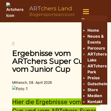
ART
chers Land
Bogensportparcours
Home
Neues &
Events
Parcours
Ergebnisse vom
ARTchers
ARTchers Super Cup &
Lake
ARTchers
vom Junior Cup
Park
Preise
Mittwoch, 08. April 2026
Gutschein
Store
Medien
Hier die Ergebnisse vom Junior
Kontakt
Cup und vom ARTchers Super