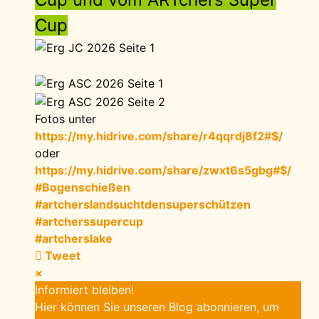
Cup
Fotos unter
https://my.hidrive.com/share/r4qqrdj8f2#$/
oder
https://my.hidrive.com/share/zwxt6s5gbg#$/
#Bogenschießen
#artcherslandsuchtdensuperschützen
#artcherssupercup
#artcherslake
Tweet
×
Informiert bleiben!
Hier können Sie unseren Blog abonnieren, um