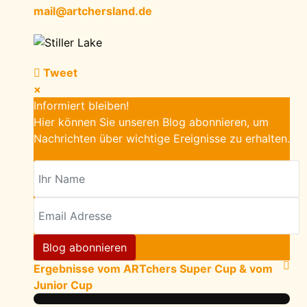
mail@artchersland.de
Tweet
×
Informiert bleiben!
Hier können Sie unseren Blog abonnieren, um
Nachrichten über wichtige Ereignisse zu erhalten.
Ihr Name
Email Adresse
Blog abonnieren
Ergebnisse vom ARTchers Super Cup & vom
Junior Cup