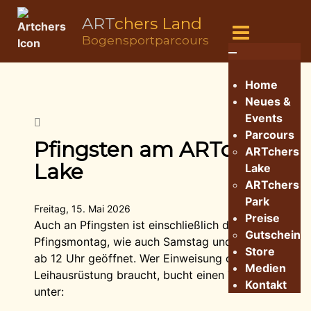
ART
chers Land
Bogensportparcours
Home
Neues &
Events
Parcours
Pfingsten am ARTchers
ARTchers
Lake
Lake
ARTchers
Park
Freitag, 15. Mai 2026
Preise
Auch an Pfingsten ist einschließlich der
Gutschein
Pfingsmontag, wie auch Samstag und Sonntag
Store
ab 12 Uhr geöffnet. Wer Einweisung oder
Medien
Leihausrüstung braucht, bucht einen Termin
Kontakt
unter: