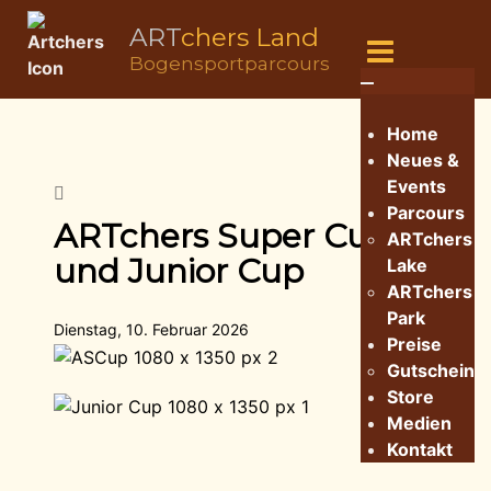
ART
chers Land
Bogensportparcours
Home
Neues &
Events
Parcours
ARTchers Super Cup
ARTchers
und Junior Cup
Lake
ARTchers
Park
Dienstag, 10. Februar 2026
Preise
Gutschein
Store
Medien
Kontakt