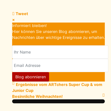
Tweet
×
Informiert bleiben!
Hier können Sie unseren Blog abonnieren, um
Nachrichten über wichtige Ereignisse zu erhalten.
Ihr Name
Email Adresse
Blog abonnieren
Ergebnisse vom ARTchers Super Cup & vom
Junior Cup
Besinnliche Weihnachten!