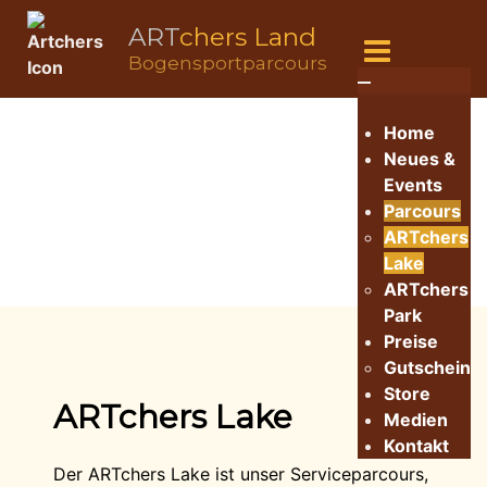
ART
chers Land
Bogensportparcours
Home
Neues &
Events
Parcours
ARTchers
Lake
ARTchers
Park
Preise
Gutschein
Store
ARTchers Lake
Medien
Kontakt
Der ARTchers Lake ist unser Serviceparcours,